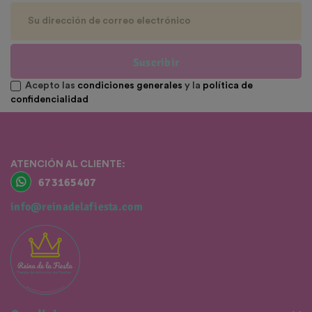
Suscribir
Acepto las
condiciones generales
y la
política de
confidencialidad
ATENCIÓN AL CLIENTE:
673165407
info@reinadelafiesta.com