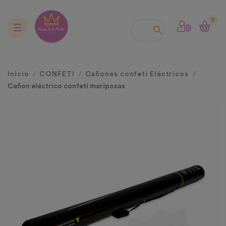
0
Navegación
☰

de
palanca
Inicio
CONFETI
Cañones confeti Eléctricos
Cañon eléctrico confeti mariposas