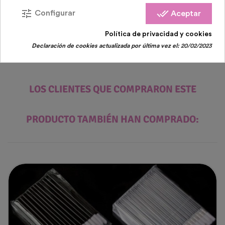
tune
done_all
Configurar
Aceptar
Política de privacidad y cookies
Declaración de cookies actualizada por última vez el:
20/02/2023
LOS CLIENTES QUE COMPRARON ESTE
PRODUCTO TAMBIÉN HAN COMPRADO: