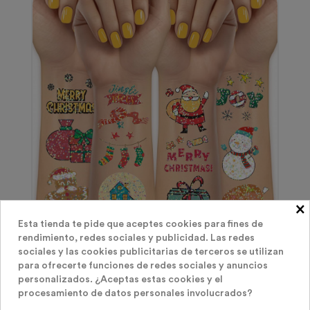
×
Esta tienda te pide que aceptes cookies para fines de
Glitter Bar
rendimiento, redes sociales y publicidad. Las redes
sociales y las cookies publicitarias de terceros se utilizan
400 Tatuajes Temporales De Navidad Con
para ofrecerte funciones de redes sociales y anuncios
Purpurina
personalizados. ¿Aceptas estas cookies y el
Precio
19,95 €
procesamiento de datos personales involucrados?