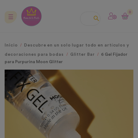
0
Navegación
☰

de
palanca
Inicio
Descubre en un solo lugar todo en artículos y
decoraciones para bodas
Glitter Bar
6 Gel Fijador
para Purpurina Moon Glitter