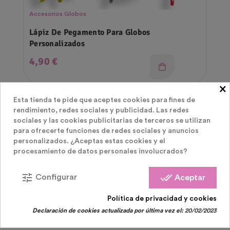
Accesorios Globos
Lápiz De Pegamento Para Globos
Personalizados
Precio
4,90 €
×
Esta tienda te pide que aceptes cookies para fines de
rendimiento, redes sociales y publicidad. Las redes
sociales y las cookies publicitarias de terceros se utilizan
para ofrecerte funciones de redes sociales y anuncios
personalizados. ¿Aceptas estas cookies y el
procesamiento de datos personales involucrados?
LOS CLIENTES QUE COMPRARON ESTE
tune
done_all
Configurar
Aceptar
PRODUCTO TAMBIÉN HAN COMPRADO:
Política de privacidad y cookies
Declaración de cookies actualizada por última vez el:
20/02/2023