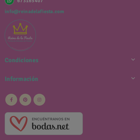
673165407
info@reinadelafiesta.com

Condiciones

Información