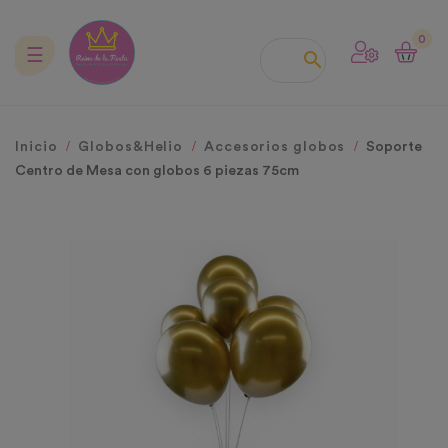
0
Navegación
☰

de
palanca
Inicio
Globos&Helio
Accesorios globos
Soporte
Centro de Mesa con globos 6 piezas 75cm