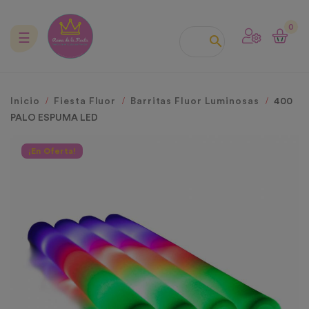
0
Navegación
☰

de
palanca
Inicio
Fiesta Fluor
Barritas Fluor Luminosas
400
PALO ESPUMA LED
¡En Oferta!