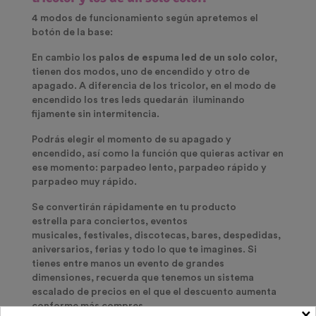
4 modos de funcionamiento según apretemos el
botón de la base
:
En cambio los
palos de espuma led de un solo color,
tienen dos modos, uno de encendido y otro de
apagado. A diferencia de los tricolor, en el modo de
encendido los tres leds quedarán iluminando
fijamente sin intermitencia.
Podrás elegir el momento de su apagado y
encendido, así como la función que quieras activar en
ese momento: parpadeo lento, parpadeo rápido y
parpadeo muy rápido.
Se convertirán rápidamente en tu producto
estrella para conciertos, eventos
musicales, festivales, discotecas, bares, despedidas,
aniversarios, ferias y todo lo que te imagines. Si
tienes entre manos un evento de grandes
dimensiones, recuerda que tenemos un sistema
escalado de precios en el que el descuento aumenta
conforme más compres.
×