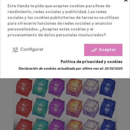
Esta tienda te pide que aceptes cookies para fines de
rendimiento, redes sociales y publicidad. Las redes
sociales y las cookies publicitarias de terceros se utilizan
PRODUCTOS RELACIONADOS
( 32 OTROS
para ofrecerte funciones de redes sociales y anuncios
personalizados. ¿Aceptas estas cookies y el
procesamiento de datos personales involucrados?
PRODUCTOS EN LA MISMA CATEGORÍA )
tune
done_all
Configurar
Aceptar
Política de privacidad y cookies
Declaración de cookies actualizada por última vez el:
20/02/2023