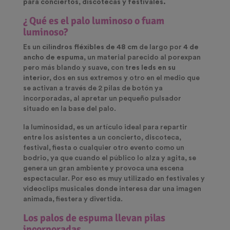
para conciertos
,
discotecas y festivales.
¿ Qué es el palo luminoso o fuam
luminoso?
Es
un
cilindros fléxibles de 48 cm
de largo por
4 de
ancho de espum
a
, un material parecido al porexpan
pero más blando y suave,
con
tres leds en su
interio
r
,
dos en sus extremos y otro en el medio que
se activan a través de 2 pilas de botón ya
incorporada
s, al apretar un pequeño pulsador
situado en la base del palo.
la luminosidad
, es un artículo ideal para repartir
entre los asistentes a un concierto, discoteca,
festival, fiesta o cualquier otro evento como un
bodrio, ya que cuando el público lo alza y agita, se
genera un gran ambiente y provoca una escena
espectacular. Por eso es muy utilizado en festivales y
videoclips musicales donde interesa dar una imagen
animada, fiestera y divertida.
Los palos de espuma llevan pilas
incorporadas