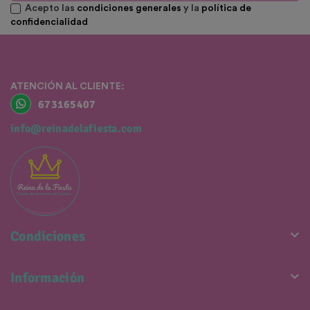
Acepto las
condiciones generales
y la
política de
confidencialidad
ATENCIÓN AL CLIENTE:
673165407
info@reinadelafiesta.com

Condiciones

Información