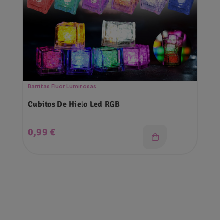
Barritas Fluor Luminosas
Cubitos De Hielo Led RGB
Precio
0,99 €