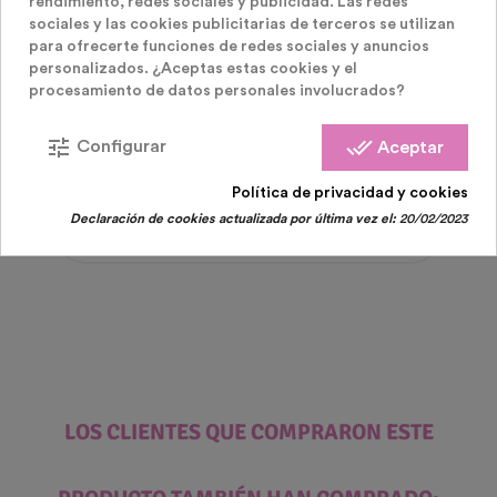
rendimiento, redes sociales y publicidad. Las redes
sociales y las cookies publicitarias de terceros se utilizan
para ofrecerte funciones de redes sociales y anuncios
personalizados. ¿Aceptas estas cookies y el
procesamiento de datos personales involucrados?
Barritas Fluor Luminosas
tune
done_all
Configurar
Aceptar
Gafas Luminosas Corazón
Política de privacidad y cookies
Precio
17,75 €
Declaración de cookies actualizada por última vez el:
20/02/2023
LOS CLIENTES QUE COMPRARON ESTE