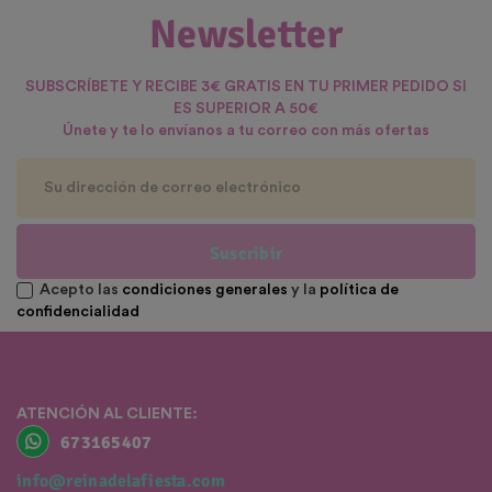
Newsletter
SUBSCRÍBETE Y RECIBE 3€ GRATIS EN TU PRIMER PEDIDO SI
ES SUPERIOR A 50€
Únete y te lo envíanos a tu correo con más ofertas
Suscribir
Acepto las
condiciones generales
y la
política de
confidencialidad
ATENCIÓN AL CLIENTE:
673165407
info@reinadelafiesta.com