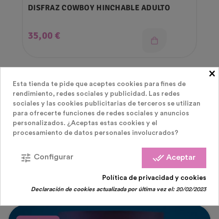
DISFRAZ COWBOY HINCHABLE ADULTO
Precio
35,00 €
×
Esta tienda te pide que aceptes cookies para fines de
rendimiento, redes sociales y publicidad. Las redes
sociales y las cookies publicitarias de terceros se utilizan
para ofrecerte funciones de redes sociales y anuncios
personalizados. ¿Aceptas estas cookies y el
LOS CLIENTES QUE COMPRARON ESTE
procesamiento de datos personales involucrados?
tune
done_all
Configurar
Aceptar
PRODUCTO TAMBIÉN HAN COMPRADO:
Política de privacidad y cookies
Declaración de cookies actualizada por última vez el:
20/02/2023