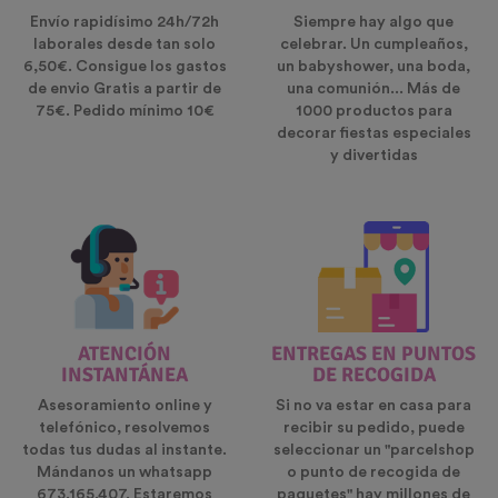
Envío rapidísimo 24h/72h
Siempre hay algo que
laborales desde tan solo
celebrar. Un cumpleaños,
6,50€. Consigue los gastos
un babyshower, una boda,
de envio Gratis a partir de
una comunión... Más de
75€. Pedido mínimo 10€
1000 productos para
decorar fiestas especiales
y divertidas
ATENCIÓN
ENTREGAS EN PUNTOS
INSTANTÁNEA
DE RECOGIDA
Asesoramiento online y
Si no va estar en casa para
telefónico, resolvemos
recibir su pedido, puede
todas tus dudas al instante.
seleccionar un "parcelshop
Mándanos un whatsapp
o punto de recogida de
673.165.407. Estaremos
paquetes" hay millones de