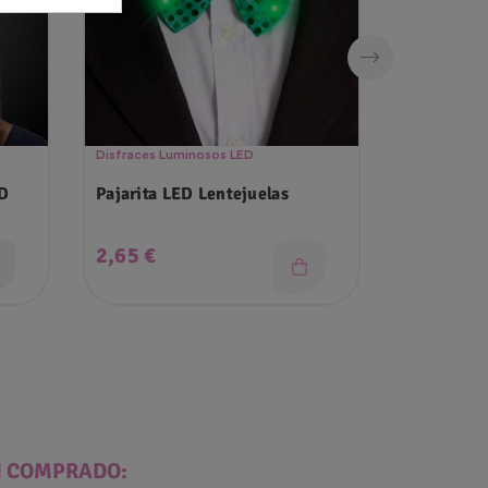
Disfraces Luminosos LED
Fiesta Hippie
ED
Pajarita LED Lentejuelas
Corona Lu
Hippie
Precio
Precio
2,65 €
2,50 €
N COMPRADO: