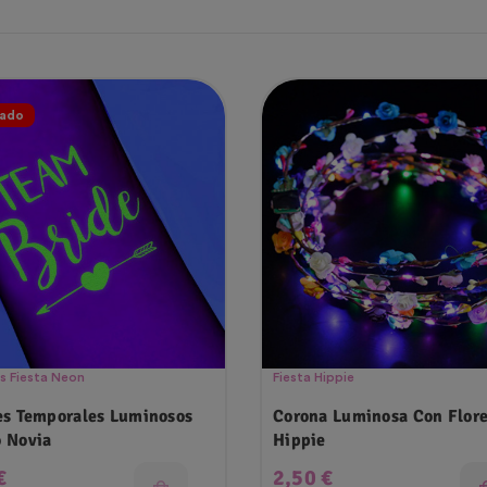
ado
s Fiesta Neon
Fiesta Hippie
es Temporales Luminosos
Corona Luminosa Con Flor
 Novia
Hippie
o
Precio
€
2,50 €