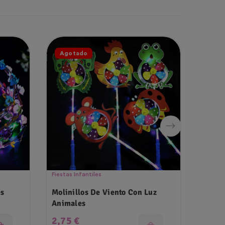
Agotado
Ago
Fiestas Infantiles
Disfrac
es
Molinillos De Viento Con Luz
Varit
Animales
Precio
Prec
2,75 €
1,99