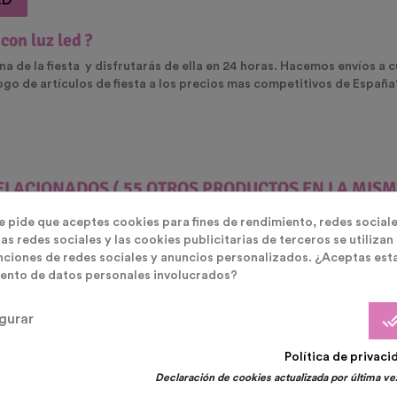
ED
con luz led ?
a de la fiesta y disfrutarás de ella en 24 horas. Hacemos envíos a c
go de artículos de fiesta a los precios mas competitivos de España?
ELACIONADOS
( 55 OTROS PRODUCTOS EN LA MISM
te pide que aceptes cookies para fines de rendimiento, redes sociale
as redes sociales y las cookies publicitarias de terceros se utilizan
nciones de redes sociales y anuncios personalizados. ¿Aceptas est
ento de datos personales involucrados?
done_
gurar
n Oferta!
Política de privaci
Declaración de cookies actualizada por última vez