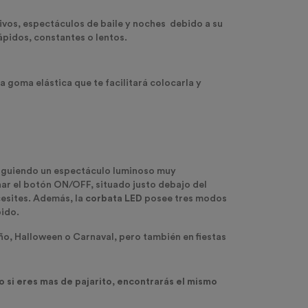
ivos, espectáculos de baile y noches debido a su
ápidos, constantes o lentos.
 goma elástica que te facilitará colocarla y
onsiguiendo un espectáculo luminoso muy
onar el botón ON/OFF, situado justo debajo del
cesites. Además, la
corbata LED
posee tres modos
pido.
Año, Halloween o Carnaval, pero también en fiestas
o si eres mas de pajarito, encontrarás el mismo