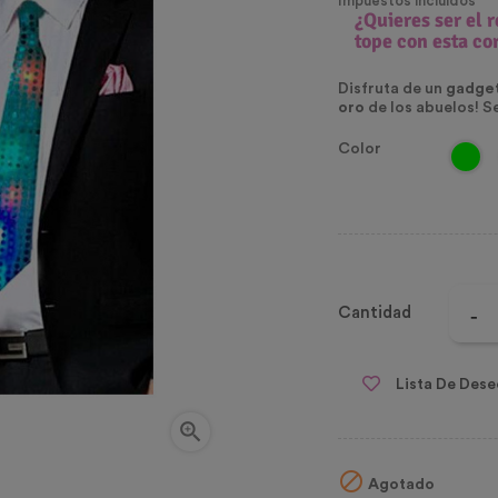
Impuestos incluidos
¿Quieres ser el r
tope con esta
co
Disfruta de un
gadget
oro
de los abuelos! S
Color
Cantidad
Lista De Dese


Agotado