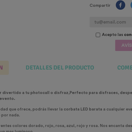
Compartir
Acepto las
con
AVÍ
N
DETALLES DEL PRODUCTO
COME
 divertido a tu photocall o disfraz,Perfecto para disfraces, desp
 evento.
idad que ofrece, podrás llevar la
corbata LED barata
a cualquier eve
e por nada.
entes colores dorado, rojo, rosa, azul, rojo y rosa. Nos encanta de
 aun mas luminoso.