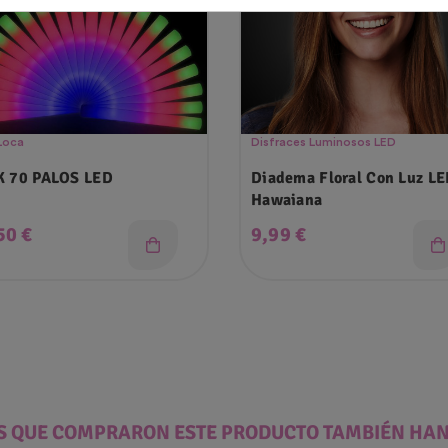
Loca
Disfraces Luminosos LED
K 70 PALOS LED
Diadema Floral Con Luz L
Hawaiana
cio
Precio
50 €
9,99 €
ES QUE COMPRARON ESTE PRODUCTO TAMBIÉN HA