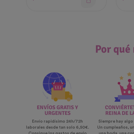
Por qué 
ENVÍOS GRATIS Y
CONVIÉRTET
URGENTES
REINA DE L
Envío rapidísimo 24h/72h
Siempre hay algo 
laborales desde tan solo 6,50€.
Un cumpleaños, u
Consigue los gastos de envio
una boda, una co