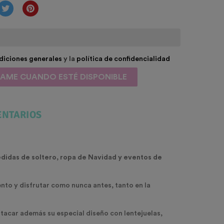
diciones generales
y la
política de confidencialidad
SAME CUANDO ESTÉ DISPONIBLE
NTARIOS
edidas de soltero, ropa de Navidad y eventos de
nto y disfrutar como nunca antes, tanto en la
stacar además su especial diseño con lentejuelas,