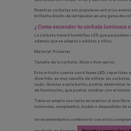
Nuestras corbatas son populares entre los evento
brillante diseño de lentejuelas en una gama de c
¿ Como encender tu corbata luminosa co
La corbata tiene 6 bombillas LED que parpadean en
además que se adapta a adultos y niños.
Material: Poliéster
Tamaño de la corbata: 32cm x 9cm aprox.
Este artículo cuenta con 6
luces LED
, repartidas 
divertido. es muy sencillo de utilizar las corbata
nudo. Gracias a este botón, podrás determinar la 
de iluminación, que podrás cambiar con el mismo 
Tiene un amplio uso tanto en eventos al aire libr
luminosas, cumpleaños, bodas o despedidas de s
te recomendamos combinarlo con otros complem
producto en formato