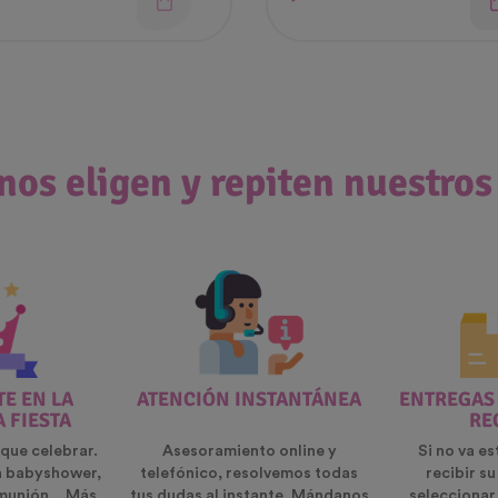
nos eligen y repiten nuestros
E EN LA
ATENCIÓN INSTANTÁNEA
ENTREGAS
A FIESTA
RE
que celebrar.
Asesoramiento online y
Si no va es
n babyshower,
telefónico, resolvemos todas
recibir s
munión... Más
tus dudas al instante. Mándanos
seleccionar