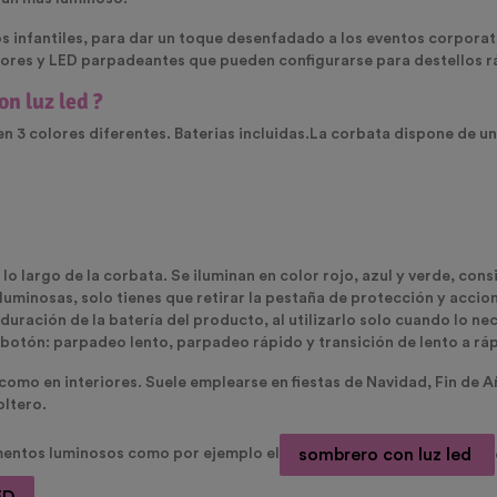
s infantiles, para dar un toque desenfadado a los eventos corporat
olores y LED parpadeantes que pueden configurarse para destellos r
n luz led ?
 3 colores diferentes. Baterias incluidas.La corbata dispone de una
a lo largo de la corbata. Se iluminan en color rojo, azul y verde, c
s luminosas, solo tienes que retirar la pestaña de protección y acci
duración de la batería del producto, al utilizarlo solo cuando lo ne
botón: parpadeo lento, parpadeo rápido y transición de lento a rá
e como en interiores. Suele emplearse en fiestas de Navidad, Fin de 
oltero.
sombrero con luz led
entos luminosos como por ejemplo el