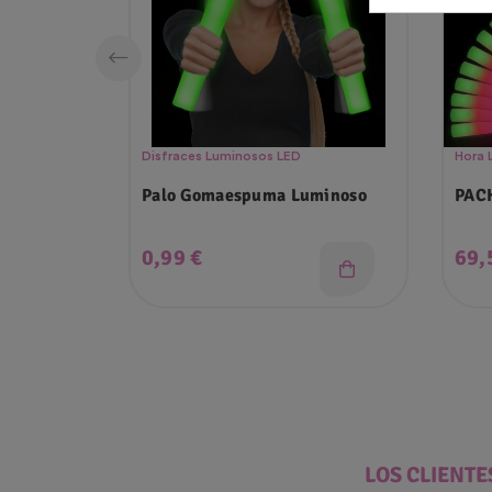
Disfraces Luminosos LED
Hora 
Palo Gomaespuma Luminoso
PAC
Precio
Pre
0,99 €
69,
LOS CLIENT