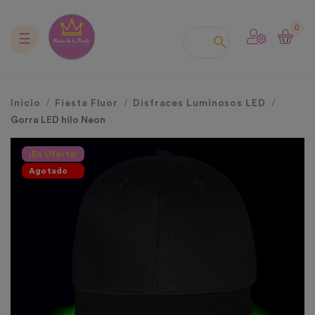
0
Navegación
☰

de
palanca
Inicio
Fiesta Fluor
Disfraces Luminosos LED
Gorra LED hilo Neon
¡En Oferta!
Agotado