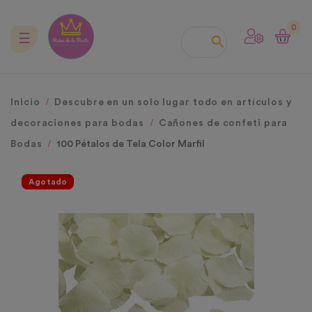
0
Navegación
☰

de
palanca
Inicio
Descubre en un solo lugar todo en artículos y
decoraciones para bodas
Cañones de confeti para
Bodas
100 Pétalos de Tela Color Marfil
Agotado