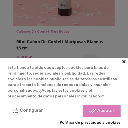
Cañones De Confeti Para Bodas
Mini Cañón De Confeti Mariposas Blancas
15cm
Precio
1,80 €
×
Esta tienda te pide que aceptes cookies para fines de
rendimiento, redes sociales y publicidad. Las redes
sociales y las cookies publicitarias de terceros se utilizan
para ofrecerte funciones de redes sociales y anuncios
personalizados. ¿Aceptas estas cookies y el
procesamiento de datos personales involucrados?
tune
done_all
Configurar
Aceptar
LOS CLIENTES QUE COMPRARON ESTE
Política de privacidad y cookies