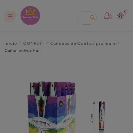
0
Navegación
☰

de
palanca
Inicio
CONFETI
Cañones de Confeti premium
Cañon polvos Holi