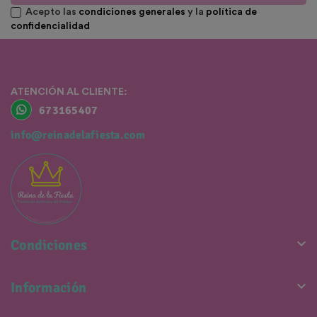
Acepto las
condiciones generales
y la
política de
confidencialidad
ATENCIÓN AL CLIENTE:
673165407
info@reinadelafiesta.com

Condiciones

Información