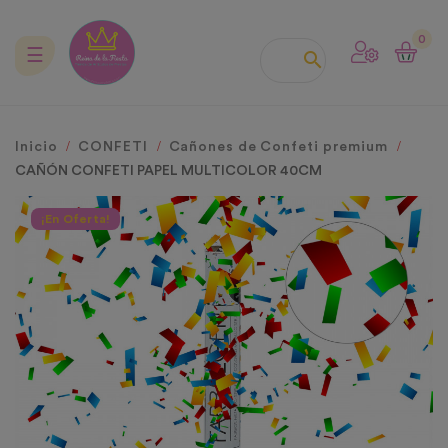
0
Navegación
☰

de
palanca
Inicio
CONFETI
Cañones de Confeti premium
CAÑÓN CONFETI PAPEL MULTICOLOR 40CM
¡En Oferta!