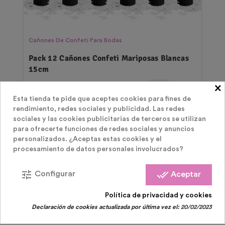
Cañones De Confeti Para Bodas
Pack 12 Cañones Confeti Mariposas Blancas
15cm
Precio
19,90 €
×
Esta tienda te pide que aceptes cookies para fines de
rendimiento, redes sociales y publicidad. Las redes
sociales y las cookies publicitarias de terceros se utilizan
para ofrecerte funciones de redes sociales y anuncios
personalizados. ¿Aceptas estas cookies y el
procesamiento de datos personales involucrados?
tune
done_all
Configurar
Aceptar
LOS CLIENTES QUE COMPRARON ESTE
Política de privacidad y cookies
Declaración de cookies actualizada por última vez el:
20/02/2023
PRODUCTO TAMBIÉN HAN COMPRADO: