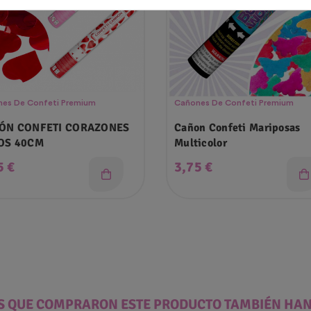
es De Confeti Premium
Cañones De Confeti Premium
ÓN CONFETI CORAZONES
Cañon Confeti Mariposas
OS 40CM
Multicolor
cio
Precio
5 €
3,75 €
ES QUE COMPRARON ESTE PRODUCTO TAMBIÉN HA