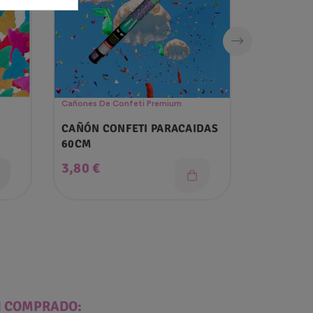
Cañones De Confeti Premium
Cañones De 
CAÑÓN CONFETI PARACAIDAS
Lanzador 
60CM
Corazones
35 Cm
Precio
Precio
3,80 €
3,45 €
N COMPRADO: