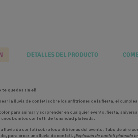
N
DETALLES DEL PRODUCTO
COME
 te quedes sin el!
ear la lluvia de confeti sobre los anfitriones de la fiesta, el cumple
olor para animar y sorprender en cualquier evento, fiesta, anivers
s unos bonitos
confetti de tonalidad plateada.
la lluvia de confeti sobre los anfitriones del evento. Tubo de aire c
o, para crear una lluvia de confeti.
¡Explosión de confeti plateado br