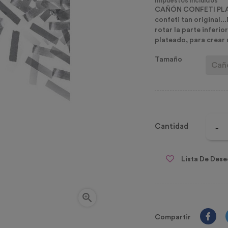
Impuestos incluidos
CAÑÓN CONFETI PLAT
confeti tan original..
rotar la parte inferi
plateado, para crear 
Tamaño
Cantidad
Lista De Dese

Compartir