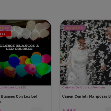
ferta!
¡En Oferta!
ado
Luminosos Luz LED
Cañones De Confeti Premium
 Blancos Con Luz Led
Cañon Confeti Mariposas B
s
o
Precio
€
3,99 €