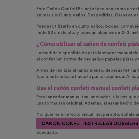
Este Cañón Confeti Brilante funciona como un
ca
animar tus
Cumpleaños
,
Despedidas
,
Carnavales,
Puedes utilizarlo en cumpleaños, bodas, carnavales
mide 60 cm de alto y tiene un
alcance de 2 - 3 me
¿ Cómo utilizar el cañon de confeti pla
La medida disponible de este
lanzador manual de
el
confeti
en forma de pequeños
papeles plata
y 
Antes de realizar el lanzamiento, deberás retirar
fácilmente la base hacia la parte izquierda. Al hac
Usa el cañón confeti manual confeti pla
Este
lanzador manual
tan innovador, a la vez que 
una forma tan original. Además, al estar hecho de
Y si quieres un efecto visual insuperable, échale 
CAÑON CONFETI ESTRELLAS DORADAS
adecuado.