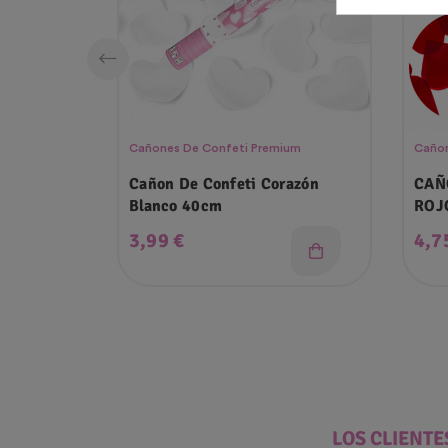
Cañones De Confeti Premium
Cañon
Cañon De Confeti Corazón
CAÑ
Blanco 40cm
ROJ
Precio
Pre
3,99 €
4,7
LOS CLIENT