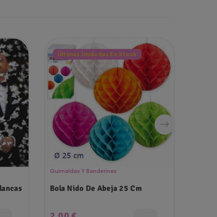
Últimas Unidades En Stock
¡En 
Ago
Guirnaldas Y Banderines
Globos
lancas
Bola Nido De Abeja 25 Cm
6 Glo
Confe
Precio
Prec
2,00 €
1,99