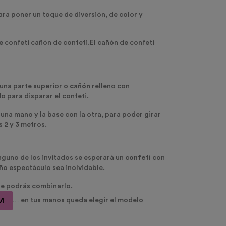
ara poner un toque de diversión, de color y
de confeti cañón de confeti.El cañón de confeti
 una parte superior o
cañón
relleno con
o para disparar el confeti.
 una mano y la base con la otra, para poder girar
 2 y 3 metros.
inguno de los invitados se esperará un
confeti
con
ño espectáculo sea inolvidable.
ue podrás combinarlo.
M
… en tus manos queda elegir el modelo