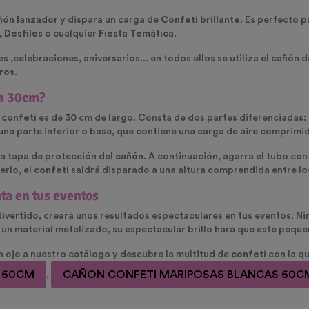
ñón lanzador
y dispara un carga de
Confeti
brillante
. Es perfecto p
 Desfiles
o cualquier
Fiesta Temática
.
 ,celebraciones, aniversarios... en todos ellos se utiliza el cañón 
tros
.
ta 30cm?
 confeti
es de 30 cm de largo. Consta de dos partes diferenciadas:
una parte inferior o base, que contiene una carga de aire comprimid
 la tapa de protección del
cañón
. A continuación, agarra el tubo con
erlo, el
confeti
saldrá disparado a una altura comprendida entre los
ta en tus eventos
divertido, creará unos resultados espectaculares en tus eventos. N
 un material metalizado, su espectacular brillo hará que este peque
un ojo a nuestro catálogo y descubre la multitud de
confeti
con la q
 60CM
CAÑON CONFETI MARIPOSAS BLANCAS 60C
,