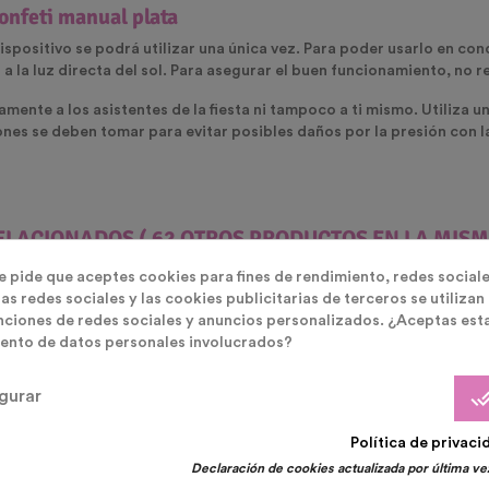
onfeti manual plata
ispositivo se podrá utilizar una única vez. Para poder usarlo en c
la luz directa del sol. Para asegurar el buen funcionamiento, no re
amente a los asistentes de la fiesta ni tampoco a ti mismo. Utiliza u
ones se deben tomar para evitar posibles daños por la presión con l
ELACIONADOS
( 62 OTROS PRODUCTOS EN LA MISM
te pide que aceptes cookies para fines de rendimiento, redes sociale
as redes sociales y las cookies publicitarias de terceros se utilizan
nciones de redes sociales y anuncios personalizados. ¿Aceptas est
ento de datos personales involucrados?
done_
gurar
¡En Oferta!
Política de privaci
Declaración de cookies actualizada por última vez